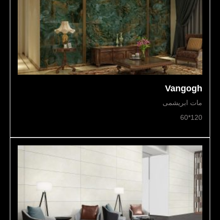
Vangogh
مات ابریشمی
120*60