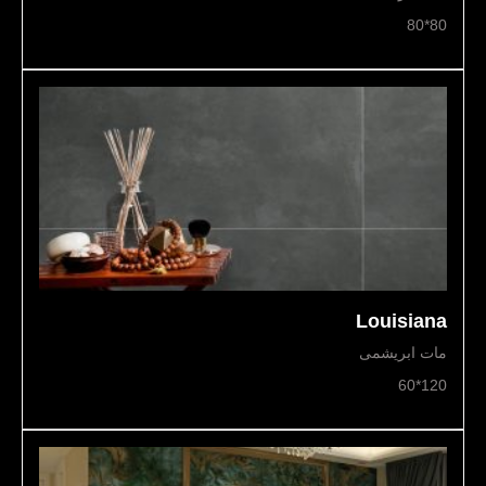
80*80
Louisiana
مات ابریشمی
120*60