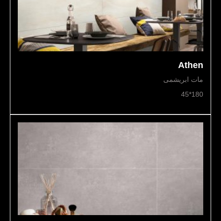
Athen
مات ابریشمی
180*45