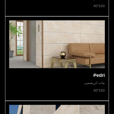
160*40
Pedri
مات ابریشمی
160*40