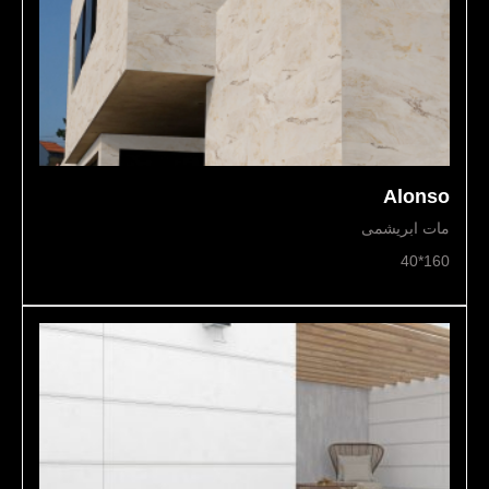
Alonso
مات ابریشمی
160*40