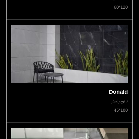
120*60
Donald
نانوپولیش
180*45