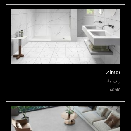
Zimer
راف مات
40*40