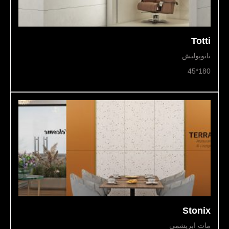
Totti
نانوپولیش
180*45
Stonix
مات ابریشمی