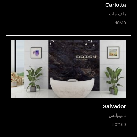
Carlotta
راف مات
40*40
Salvador
نانوپولیش
160*80