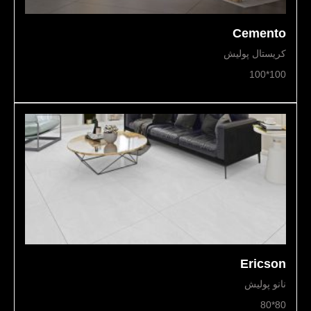
Cemento
کریستال پولیش
100*100
Ericson
نانو پولیش
80*80