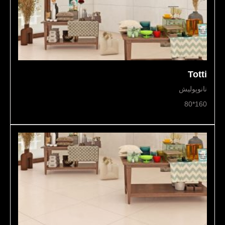
Totti
نانوپولیش
160*80