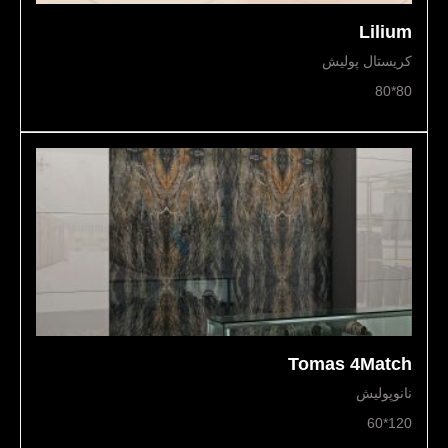
Lilium
کریستال پولیش
80*80
Tomas 4Match
نانوپولیش
120*60