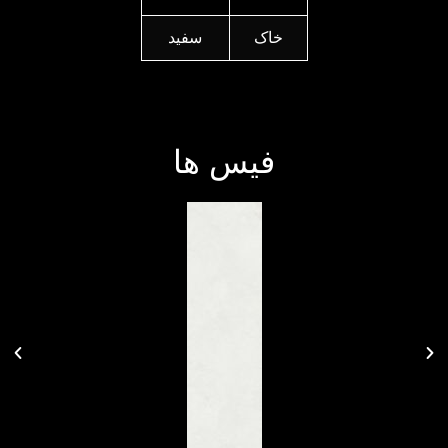
خاک
سفید
فیس ها