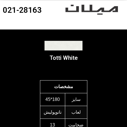
021-28163
360درجه محصولات
Totti White
مشخصات
سایز
180*45
لعاب
نانوپولیش
ضخامت
13