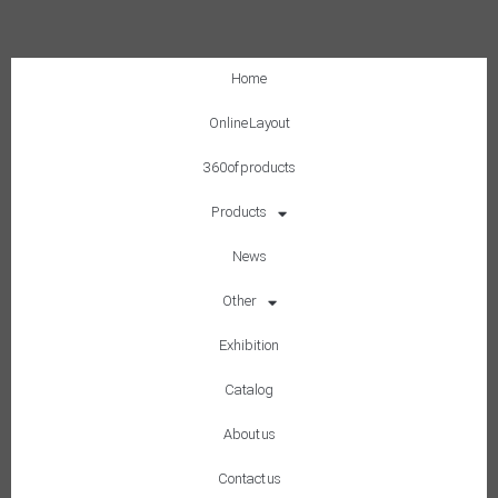
Home
Online Layout
360 of products
Products
News
Other
Exhibition
Catalog
About us
Contact us