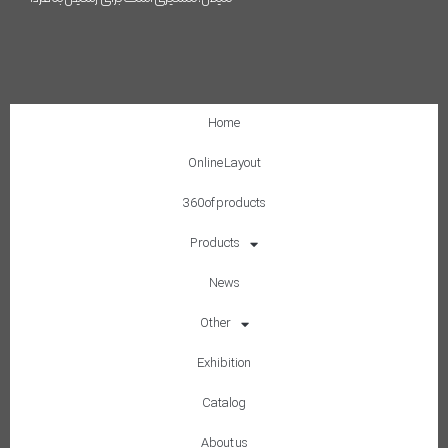
Home
Online Layout
360 of products
Products
News
Other
Exhibition
Catalog
About us