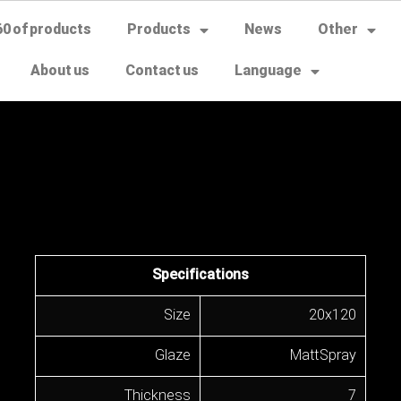
60 of products
Products
News
Other
About us
Contact us
Language
Specifications
Size
20x120
Glaze
Matt Spray
Thickness
7