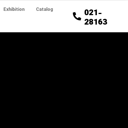
Exhibition
Catalog
021-
28163