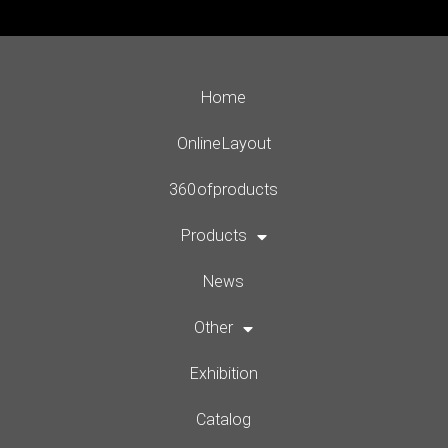
Home
Online Layout
360 of products
Products
News
Other
Exhibition
Catalog