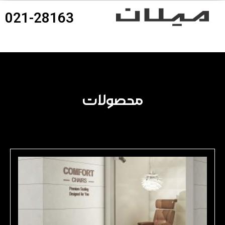
021-28163
360درجه محصولات
محصولات