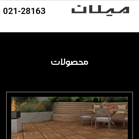
021-28163
360درجه محصولات
محصولات