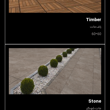
Timber
راف مات
60*60
Stone
مات شوگر