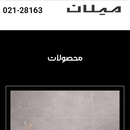
021-28163
360درجه محصولات
محصولات