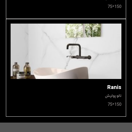
150*75
Ranis
نانو پولیش
150*75