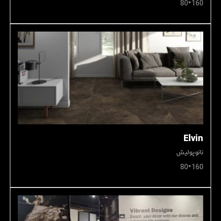
160*80
Elvin
نانوپولیش
160*80