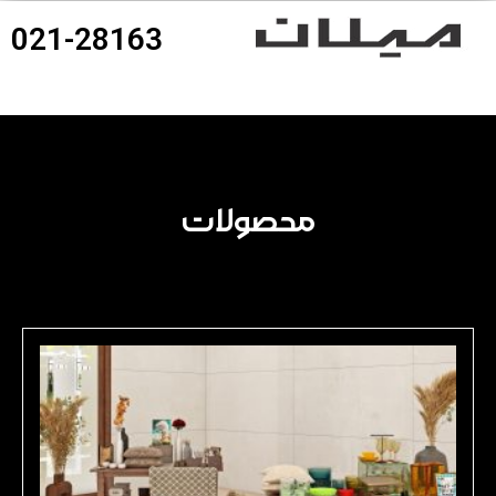
021-28163
360درجه محصولات
محصولات