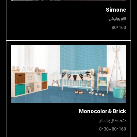
Simone
نانو پولیش
160*80
Monocolor & Brick
کریستال پولیش
160*80 – 30*8