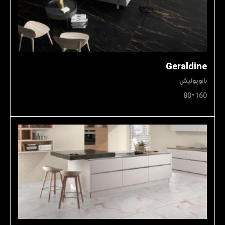
Geraldine
نانوپولیش
160*80