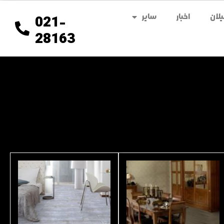
لان
اخبار
سایر
021-
28163