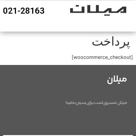
021-28163
360درجه محصولات
پرداخت
[woocommerce_checkout]
میلان
میلان، مسیری است برای رسیدن به فردا