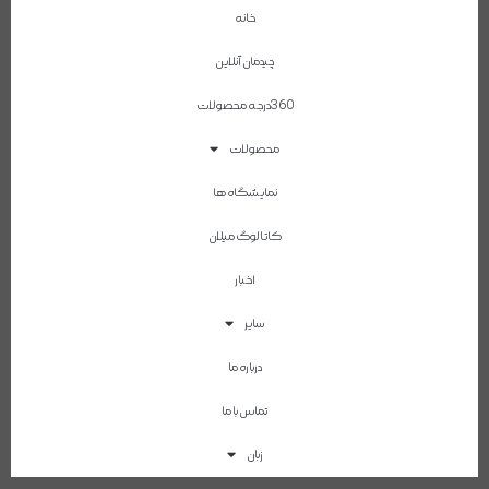
خانه
چیدمان آنلاین
360درجه محصولات
محصولات
نمایشگاه ها
کاتالوگ میلان
اخبار
سایر
درباره ما
تماس با ما
زبان