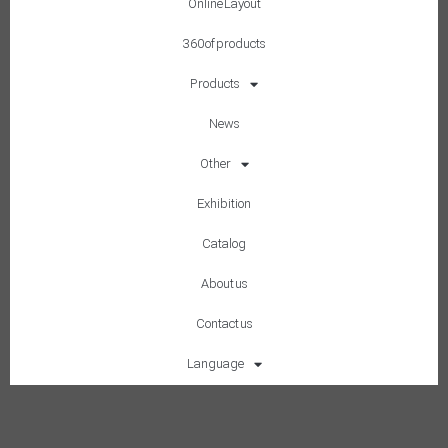
Online Layout
360 of products
Products
News
Other
Exhibition
Catalog
About us
Contact us
Language