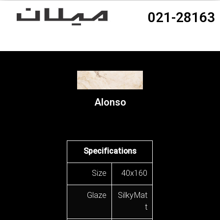
021-28163
Alonso
Specifications
Size
40x160
Glaze
Silky Mat
t