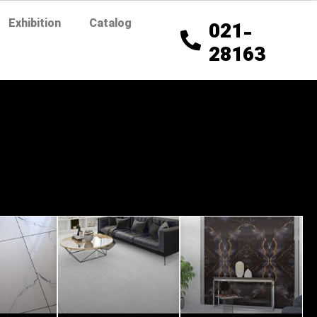
Exhibition
Catalog
021-
28163