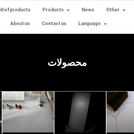
60 of products
Products
News
Other
About us
Contact us
Language
محصولات