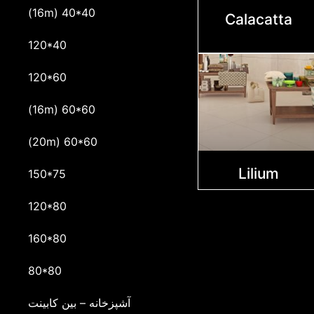
(16m) 40*40
Calacatta
120*40
120*60
(16m) 60*60
(20m) 60*60
Lilium
150*75
120*80
160*80
80*80
آشپزخانه – بین کابینت