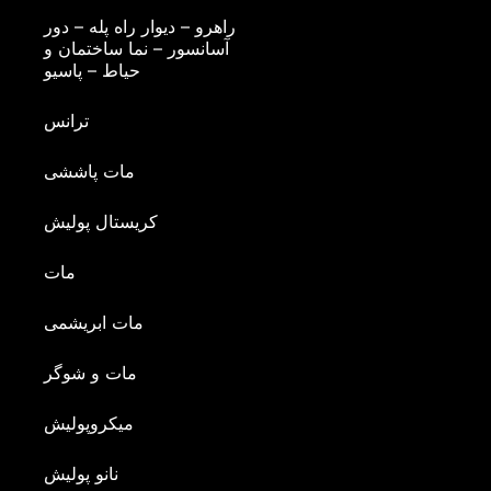
راهرو – دیوار راه پله – دور
آسانسور – نما ساختمان و
حیاط – پاسیو
ترانس
مات پاششی
کریستال پولیش
مات
مات ابریشمی
مات و شوگر
میکروپولیش
نانو پولیش