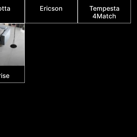
otta
Ericson
Tempesta
4Match
ise