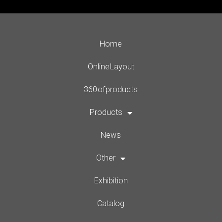
Home
Online Layout
360 of products
Products
News
Other
Exhibition
Catalog