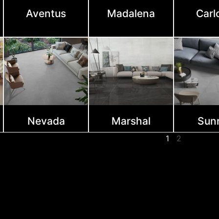
Aventus
Madalena
Carl
Nevada
Marshal
Sunr
1
2