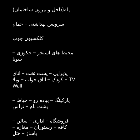
پله(داخل و بیرون ساختمان)
سرویس بهداشتی – حمام
کلکسیون چوب
محیط های استخر – جکوزی –
سونا
پذیرایی – پشت تخت – اتاق
کودک – اتاق خواب – ویلا – TV
Wall
پارکینگ – پیاده رو – حیاط –
پشت بام – تراس
فروشگاه – اداری – سالن –
کافه – رستوران – مغازه –
پاساژ – هتل