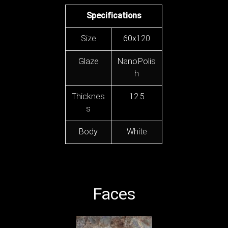
Specifications
Size
60x120
Glaze
Nano Polis
h
Thicknes
12.5
s
Body
White
Faces