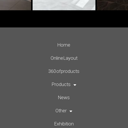
Home
Online Layout
360 of products
Products
News
Other
Exhibition