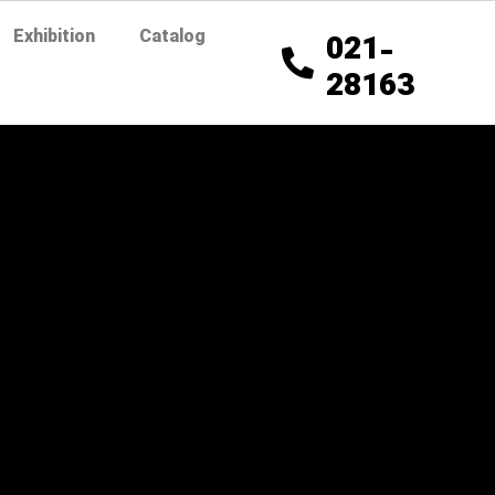
Exhibition
Catalog
021-
28163