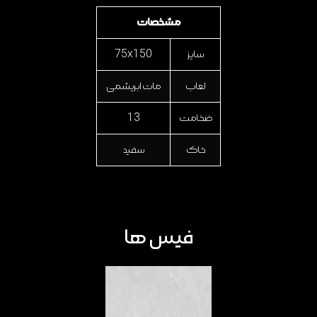
مشخصات
سایز
75x150
لعاب
مات ابریشمی
ضخامت
13
خاک
سفید
فیس ها