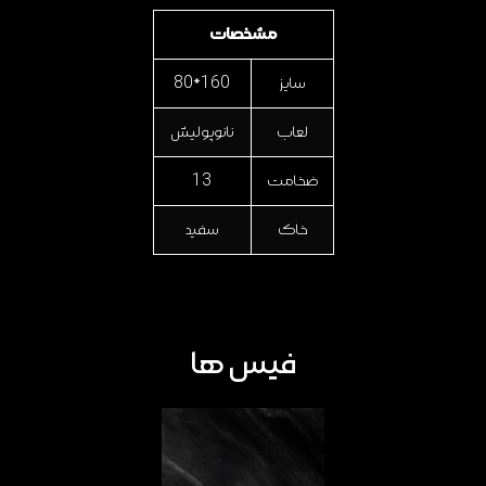
مشخصات
سایز
160*80
لعاب
نانوپولیش
ضخامت
13
خاک
سفید
فیس ها