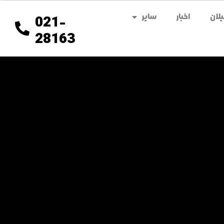
لان
اخبار
سایر
021-
28163