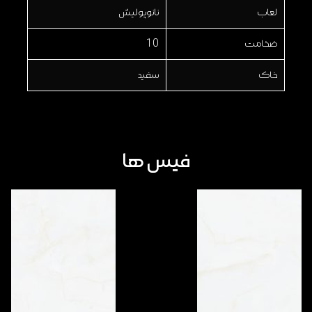
لعاب
نانوپولیش
ضخامت
10
خاک
سفید
فیس ها