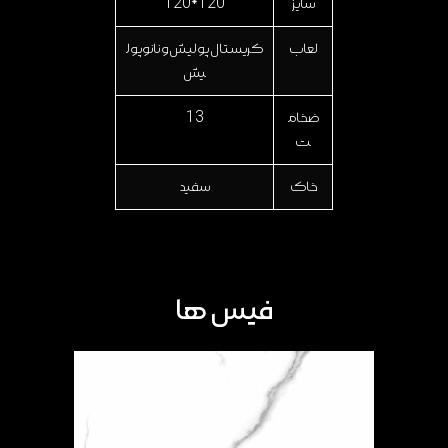
سایز
120*120
لعاب
کریستال پولیش و نانوپول
یش
ضخام
13
ت
خاک
سفید
فیس ها