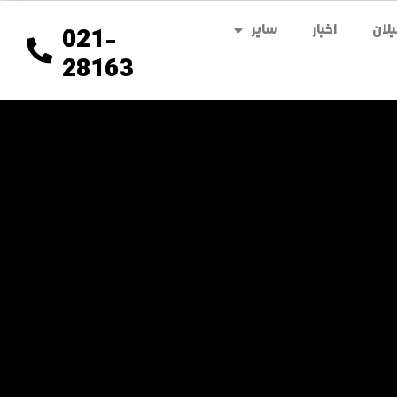
لان
اخبار
سایر
021-
28163