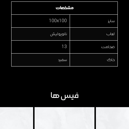
مشخصات
سایز
100x100
لعاب
نانوپولیش
ضخامت
13
خاک
سفید
فیس ها