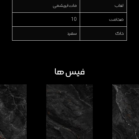
لعاب
مات ابریشمی
ضخامت
10
خاک
سفید
فیس ها