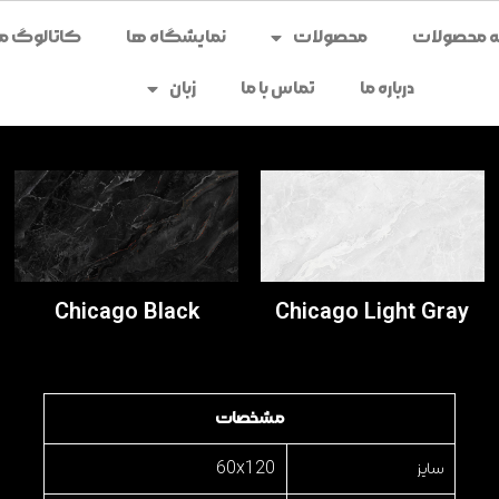
محصولات
نمایشگاه ها
کاتالوگ می
درباره ما
تماس با ما
زبان
Chicago Black
Chicago Light Gray
مشخصات
سایز
60x120