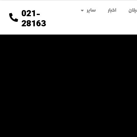
لان
اخبار
سایر
021-
28163