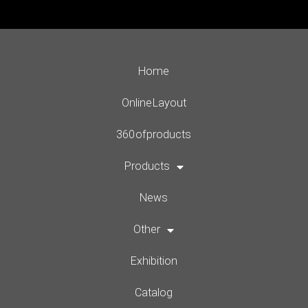
Home
Online Layout
360 of products
Products
News
Other
Exhibition
Catalog