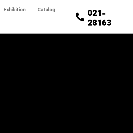
Exhibition
Catalog
021-
28163