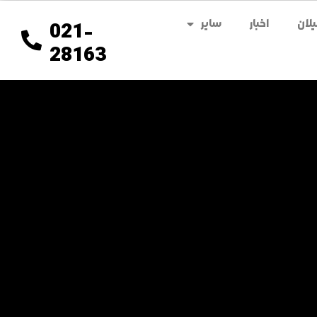
لان
اخبار
سایر
021-
28163