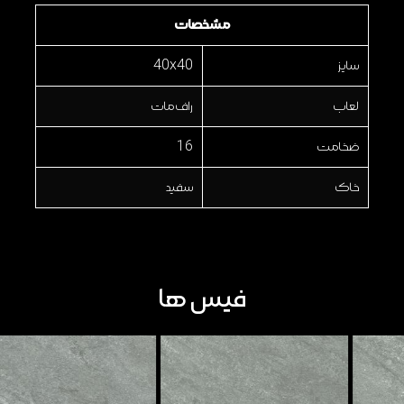
مشخصات
سایز
40x40
لعاب
راف مات
ضخامت
16
خاک
سفید
فیس ها