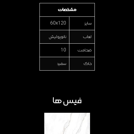
مشخصات
سایز
60x120
لعاب
نانوپولیش
ضخامت
10
خاک
سفید
فیس ها