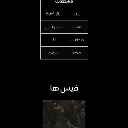
مشخصات
سایز
120*60
لعاب
نانوپولیش
ضخامت
10
خاک
سفید
فیس ها