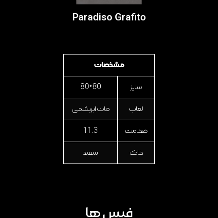
Paradiso Grafito
مشخصات
سایز
80*80
لعاب
مات ابریشمی
ضخامت
11.3
خاک
سفید
فیس ها