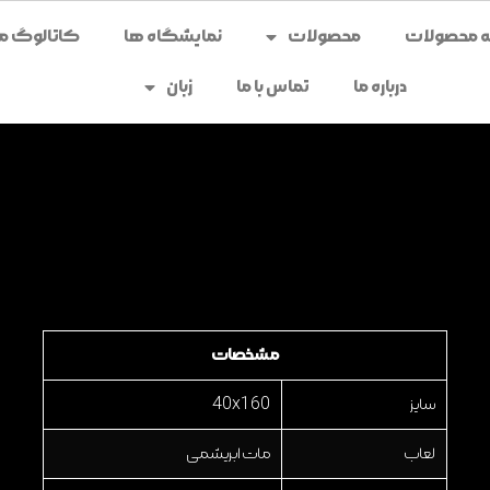
محصولات
نمایشگاه ها
کاتالوگ می
درباره ما
تماس با ما
زبان
مشخصات
سایز
40x160
لعاب
مات ابریشمی