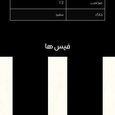
ضخامت
13
خاک
سفید
فیس ها