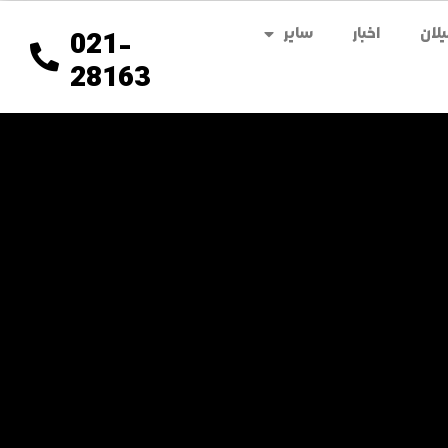
لان
اخبار
سایر
021-
28163