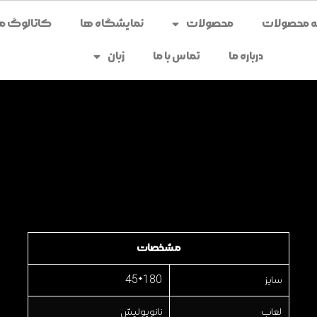
محصولات
نمایشگاه ها
کاتالوگ می
درباره ما
تماس با ما
زبان
مشخصات
سایز
180*45
لعاب
نانو پولیش