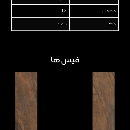
ضخامت
13
خاک
سفید
فیس ها