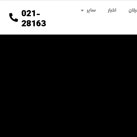
لان
اخبار
سایر
021-
28163