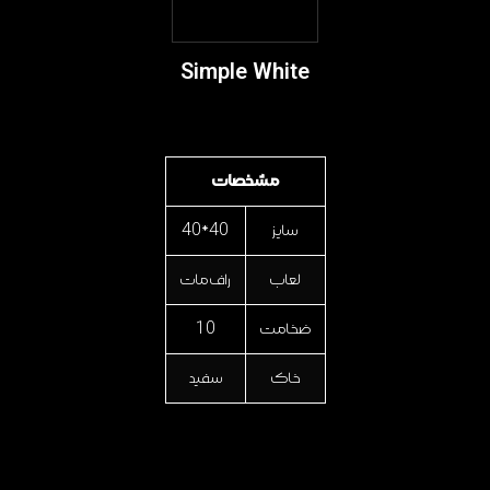
Simple White
مشخصات
سایز
40*40
لعاب
راف مات
ضخامت
10
خاک
سفید