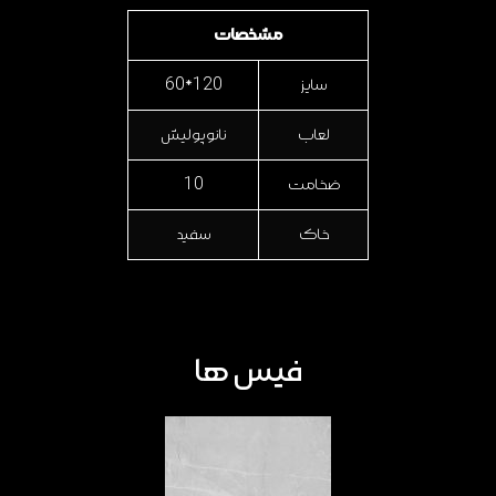
مشخصات
سایز
120*60
لعاب
نانو پولیش
ضخامت
10
خاک
سفید
فیس ها