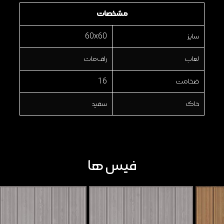
مشخصات
سایز
60x60
لعاب
راف مات
ضخامت
16
خاک
سفید
فیس ها