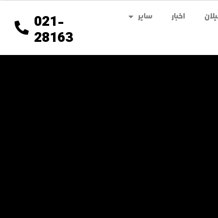
لان
اخبار
سایر
021-
28163