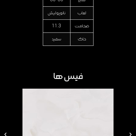
لعاب
نانوپولیش
ضخامت
11.3
خاک
سفید
فیس ها