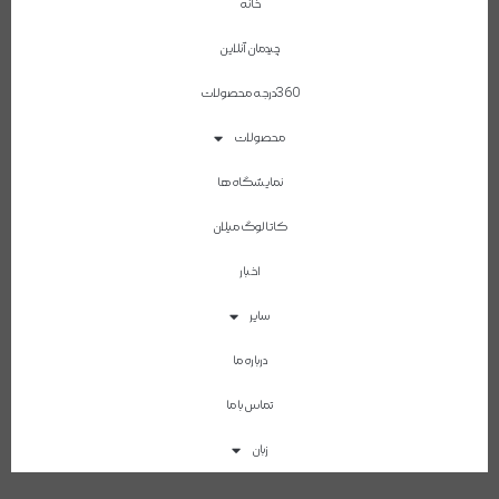
خانه
چیدمان آنلاین
360درجه محصولات
محصولات
نمایشگاه ها
کاتالوگ میلان
اخبار
سایر
درباره ما
تماس با ما
زبان