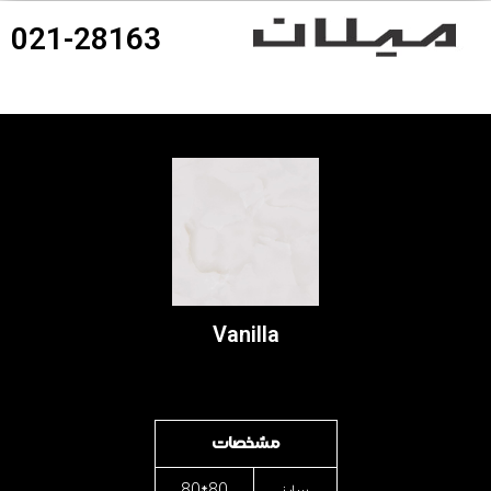
021-28163
360درجه محصولات
Vanilla
مشخصات
سایز
80*80