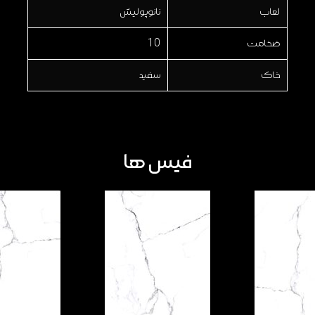
لعاب
نانوپولیش
ضخامت
10
خاک
سفید
فیس ها