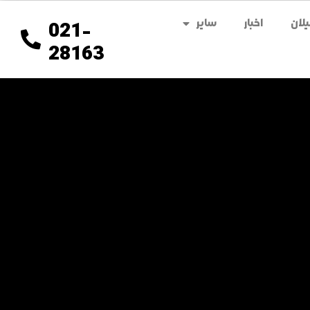
لان
اخبار
سایر
021-
28163