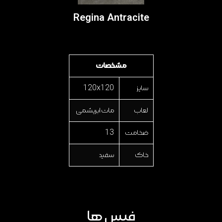
Regina Antracite
مشخصات
سایز
120x120
لعاب
مات ابریشمی
ضخامت
13
خاک
سفید
فیس ها