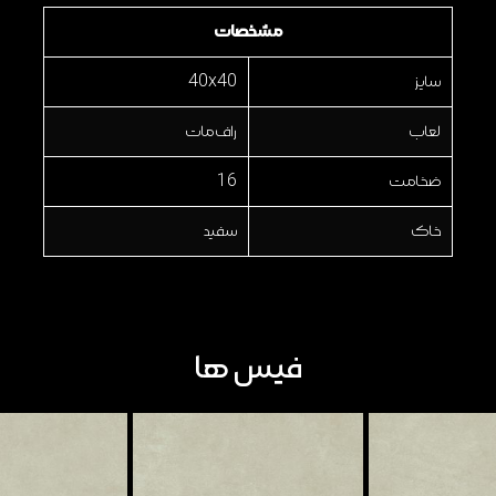
مشخصات
سایز
40x40
لعاب
راف مات
ضخامت
16
خاک
سفید
فیس ها