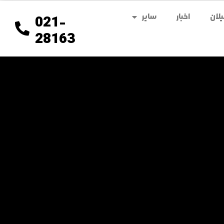
لان
اخبار
سایر
021-
28163