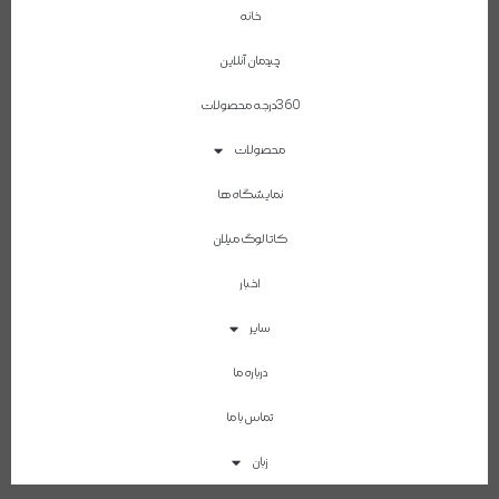
خانه
چیدمان آنلاین
360درجه محصولات
محصولات
نمایشگاه ها
کاتالوگ میلان
اخبار
سایر
درباره ما
تماس با ما
زبان