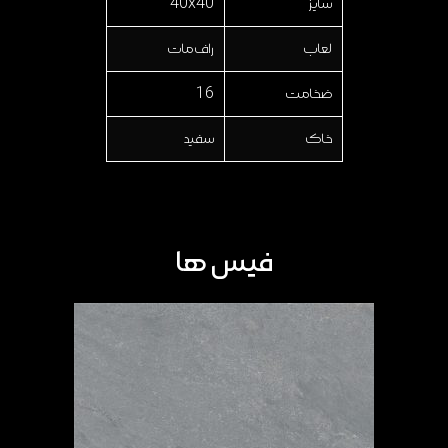
سایز
40x40
لعاب
راف مات
ضخامت
16
خاک
سفید
فیس ها